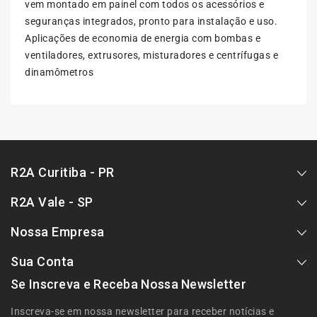
vem montado em painel com todos os acessórios e
-
-
(3*400/500VAC)
(3*400/500VAC)
seguranças integrados, pronto para instalação e uso.
18,5
18,5
Aplicações de economia de energia com bombas e
kW
kW
ventiladores, extrusores, misturadores e centrífugas e
/
/
dinamômetros
39A
39A
R2A Curitiba - PR
R2A Vale - SP
Nossa Empresa
Sua Conta
Se Inscreva e Receba Nossa Newsletter
Inscreva-se em nossa newsletter para receber notícias e