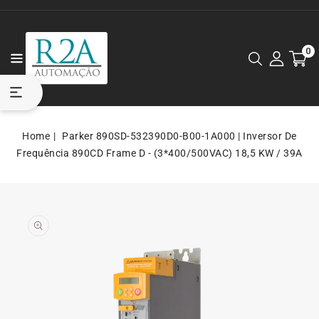
0
Home
Parker 890SD-532390D0-B00-1A000 | Inversor De
Frequência 890CD Frame D - (3*400/500VAC) 18,5 KW / 39A
mídia
aberta
1
na
visualização
da
galeria