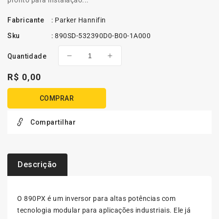
Fabricante
:
Parker Hannifin
Sku
:
890SD-532390D0-B00-1A000
Quantidade
Diminuir
Aumentar
a
a
Preço
R$ 0,00
quantidade
quantidade
normal
de
de
COMPRAR
Parker
Parker
890SD-
890SD-
532390D0-
532390D0-
Compartilhar
B00-
B00-
1A000
1A000
|
|
Inversor
Inversor
Descrição
de
de
Frequência
Frequência
890CD
890CD
O 890PX é um inversor para altas potências com
Frame
Frame
tecnologia modular para aplicações industriais. Ele já
D
D